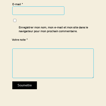
*
E-mail
Enregistrer mon nom, mon e-mail et mon site dans le
navigateur pour mon prochain commentaire.
*
Votre note
1 étoile
2 étoiles
3 étoiles
4 étoiles
5 étoiles
sur
sur
sur 5
sur 5
sur 5
5
5