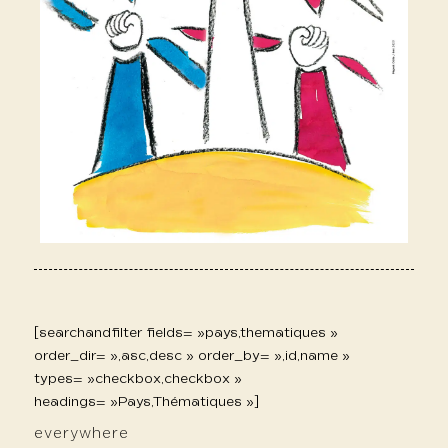
[searchandfilter fields= »pays,thematiques »
order_dir= »,asc,desc » order_by= »,id,name »
types= »checkbox,checkbox »
headings= »Pays,Thématiques »]
everywhere