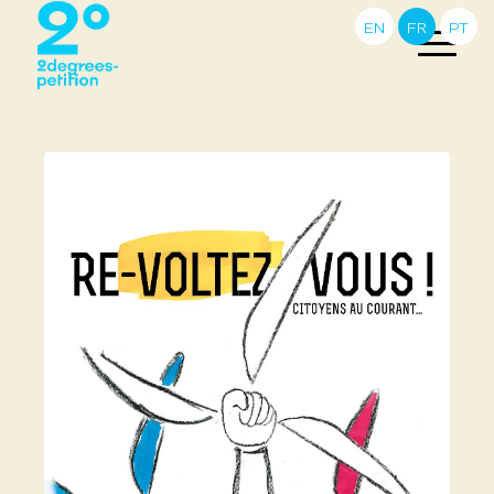
EN
FR
PT