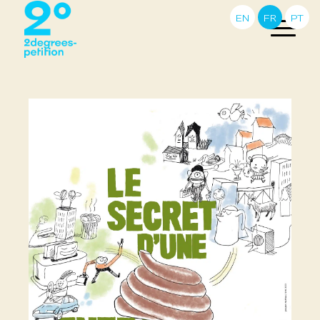
EN
FR
PT