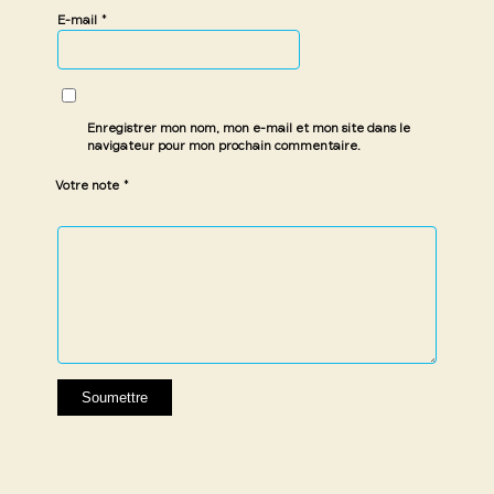
*
E-mail
Enregistrer mon nom, mon e-mail et mon site dans le
navigateur pour mon prochain commentaire.
*
Votre note
1 étoile
2 étoiles
3 étoiles
4 étoiles
5 étoiles
sur
sur
sur 5
sur 5
sur 5
5
5