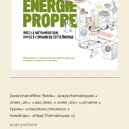
[searchandfilter fields= »pays,thematiques »
order_dir= »,asc,desc » order_by= »,id,name »
types= »checkbox,checkbox »
headings= »Pays,Thématiques »]
everywhere