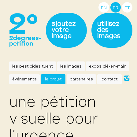
EN
FR
PT
ajoutez
utilisez
votre
des
image
images
les pesticides tuent
les images
expos clé-en-main
événements
le projet
partenaires
contact
une pétition
visuelle pour
l’urgence