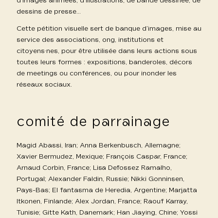
d’images animées, d’illustrations, de bande dessinée, de
dessins de presse…
Cette pétition visuelle sert de banque d’images, mise au
service des associations, ong, institutions et
citoyens·nes, pour être utilisée dans leurs actions sous
toutes leurs formes : expositions, banderoles, décors
de meetings ou conférences, ou pour inonder les
réseaux sociaux.
comité de parrainage
Magid Abassi, Iran; Anna Berkenbusch, Allemagne;
Xavier Bermudez, Mexique; François Caspar, France;
Arnaud Corbin, France; Lisa Defossez Ramalho,
Portugal; Alexander Faldin, Russie; Nikki Gonninsen,
Pays-Bas; El fantasma de Heredia, Argentine; Marjatta
Itkonen, Finlande; Alex Jordan, France; Raouf Karray,
Tunisie; Gitte Kath, Danemark; Han Jiaying, Chine; Yossi