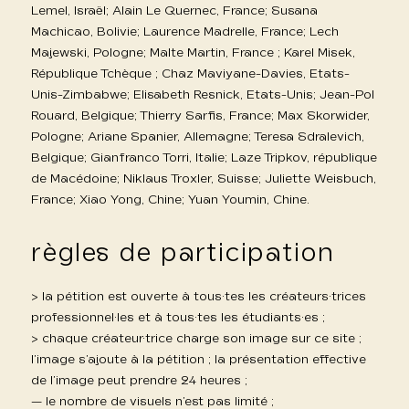
Lemel, Israël; Alain Le Quernec, France; Susana
Machicao, Bolivie; Laurence Madrelle, France; Lech
Majewski, Pologne; Malte Martin, France ; Karel Misek,
République Tchèque ; Chaz Maviyane-Davies, Etats-
Unis-Zimbabwe; Elisabeth Resnick, Etats-Unis; Jean-Pol
Rouard, Belgique; Thierry Sarfis, France; Max Skorwider,
Pologne; Ariane Spanier, Allemagne; Teresa Sdralevich,
Belgique; Gianfranco Torri, Italie; Laze Tripkov, république
de Macédoine; Niklaus Troxler, Suisse; Juliette Weisbuch,
France; Xiao Yong, Chine; Yuan Youmin, Chine.
règles de participation
> la pétition est ouverte à tous·tes les créateurs·trices
professionnel·les et à tous·tes les étudiants·es ;
> chaque créateur·trice charge son image sur ce site ;
l’image s’ajoute à la pétition ; la présentation effective
de l’image peut prendre 24 heures ;
— le nombre de visuels n’est pas limité ;