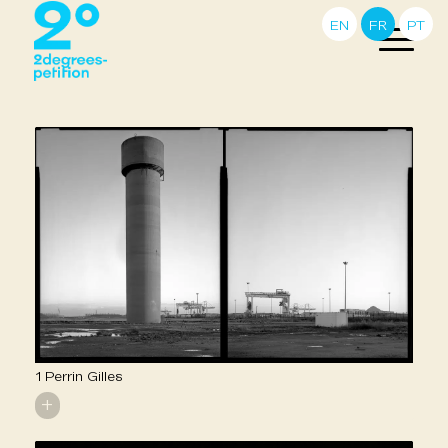
EN
FR
PT
1 Perrin Gilles
+