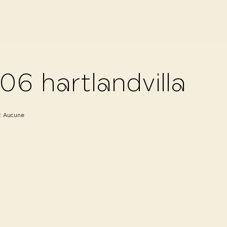
06 hartlandvilla
 :
Aucune