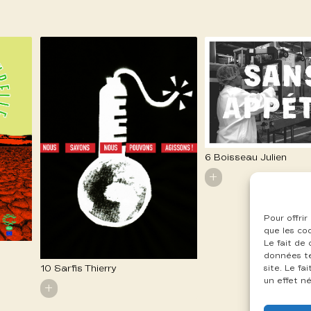
6 Boisseau Julien
+
Pour offrir
que les co
Le fait de
données te
10 Sarfis Thierry
site. Le f
un effet né
+