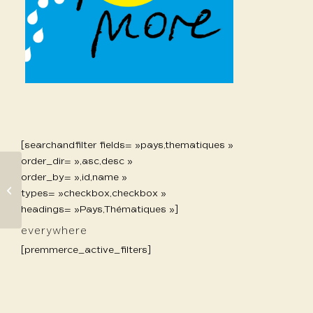
[searchandfilter fields= »pays,thematiques »
order_dir= »,asc,desc »
order_by= »,id,name »
1005 Benzrihem
types= »checkbox,checkbox »
Claude
headings= »Pays,Thématiques »]
everywhere
[premmerce_active_filters]