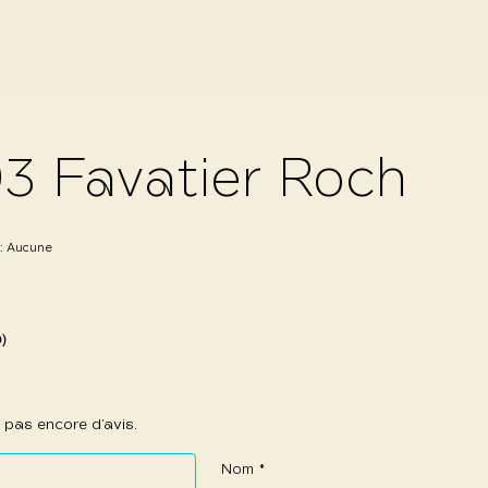
3 Favatier Roch
 :
Aucune
0)
 a pas encore d’avis.
Nom
*