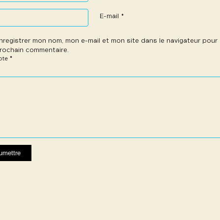
E-mail
*
nregistrer mon nom, mon e-mail et mon site dans le navigateur pou
rochain commentaire.
*
note
e
les
les
les
les