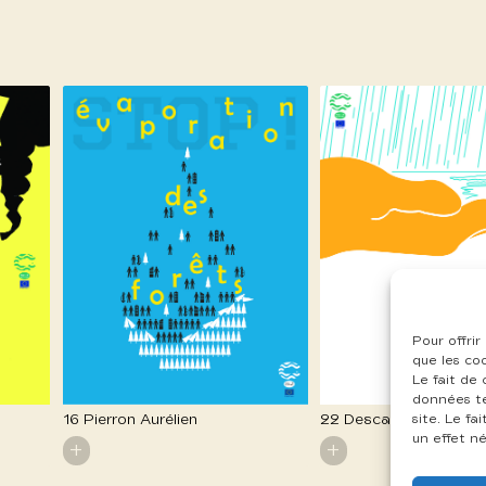
Pour offrir
que les co
Le fait de
données te
16 Pierron Aurélien
22 Descamps Pauline
site. Le f
un effet né
+
+