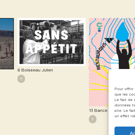
6 Boisseau Julien
+
Pour offrir
que les co
Le fait de
données te
13 Bance Myriam
site. Le f
un effet né
+
Ac