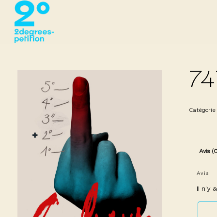
74
Catégorie
Avis (
Avis
Il n’y