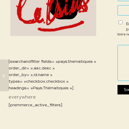
E
p
Votre 
1 étoil
2 étoi
3 étoi
4 étoi
5 étoi
sur
sur
sur 5
sur 5
sur 5
5
5
[searchandfilter fields= »pays,thematiques »
order_dir= »,asc,desc »
746 Suret-Canale
order_by= »,id,name »
Claudine
types= »checkbox,checkbox »
headings= »Pays,Thématiques »]
everywhere
[premmerce_active_filters]