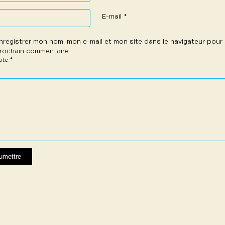
E-mail
*
nregistrer mon nom, mon e-mail et mon site dans le navigateur pou
rochain commentaire.
*
note
e
les
les
les
les