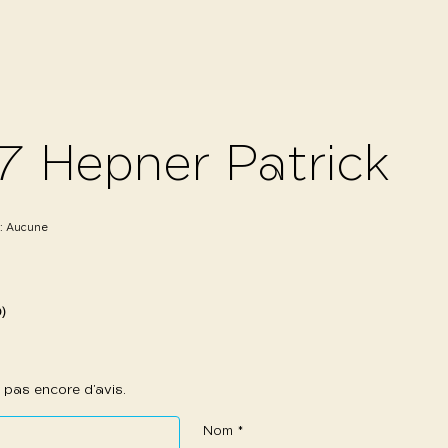
7 Hepner Patrick
 :
Aucune
0)
 a pas encore d’avis.
Nom
*