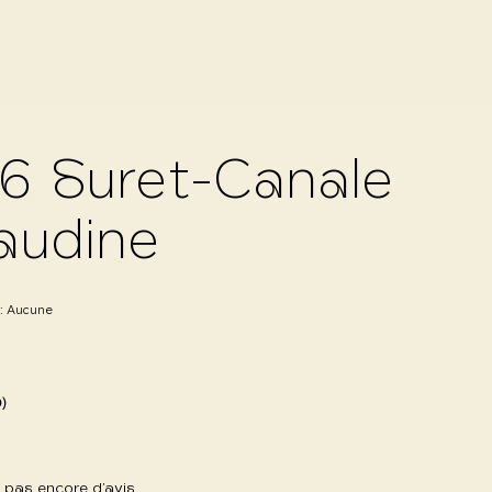
6 Suret-Canale
audine
 :
Aucune
0)
 a pas encore d’avis.