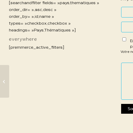
[searchandfilter fields= »pays,thematiques »
order_dir= »,asc,desc »
order_by= »,id,name »
types= »checkbox,checkbox »
headings= »Pays,Thématiques »]
everywhere
E
p
[premmerce_active_filters]
Votre 
1 étoil
2 étoi
3 étoi
4 étoi
5 étoi
sur
sur
sur 5
sur 5
sur 5
5
5
745 Suret-Canale
Claudine