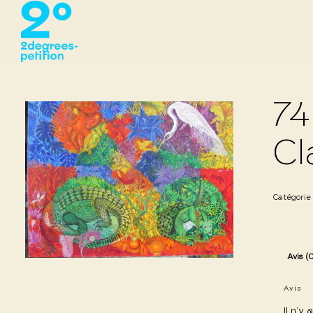
74
Cl
Catégorie
Avis (
Avis
Il n’y