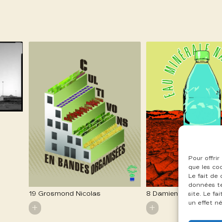
Pour offrir
que les co
Le fait de
données te
19 Grosmond Nicolas
8 Damiens Grégoire
site. Le f
un effet né
+
+