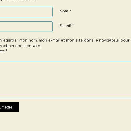
Nom
*
E-mail
*
nregistrer mon nom, mon e-mail et mon site dans le navigateur pou
rochain commentaire.
*
note
e
les
les
les
les