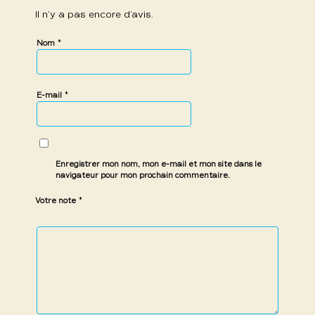
Il n’y a pas encore d’avis.
*
Nom
*
E-mail
Enregistrer mon nom, mon e-mail et mon site dans le
navigateur pour mon prochain commentaire.
*
Votre note
1 étoile
2 étoiles
3 étoiles
4 étoiles
5 étoiles
sur
sur
sur 5
sur 5
sur 5
5
5