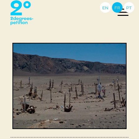
EN
FR
PT