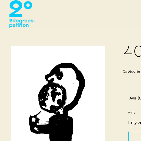
40
Catégorie
Avis (
Avis
Il n’y