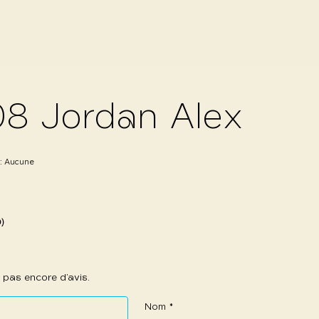
8 Jordan Alex
 :
Aucune
0)
 a pas encore d’avis.
Nom
*