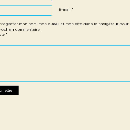
E-mail
*
nregistrer mon nom, mon e-mail et mon site dans le navigateur pou
rochain commentaire.
*
note
e
les
les
les
les