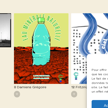
Pour offrir
que les co
Le fait de
données te
8 Damiens Grégoire
12 Fritzinger Marion
site. Le f
un effet né
+
+
Ac