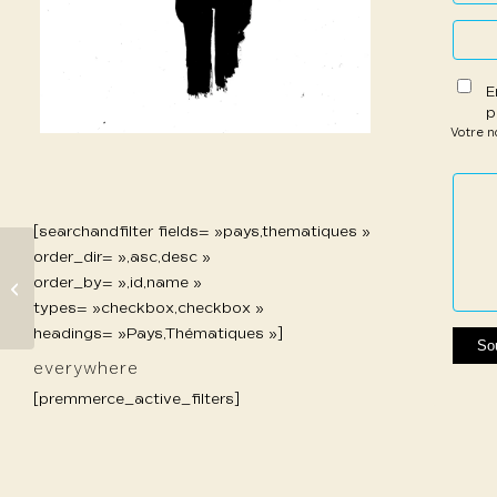
E
p
Votre 
1 étoil
2 étoi
3 étoi
4 étoi
5 étoi
sur
sur
sur 5
sur 5
sur 5
5
5
[searchandfilter fields= »pays,thematiques »
order_dir= »,asc,desc »
407 Bru Belén-
order_by= »,id,name »
Mozziconi
types= »checkbox,checkbox »
headings= »Pays,Thématiques »]
everywhere
[premmerce_active_filters]