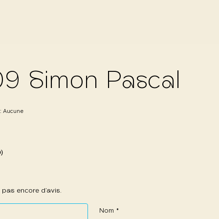
9 Simon Pascal
 :
Aucune
0)
 a pas encore d’avis.
Nom
*