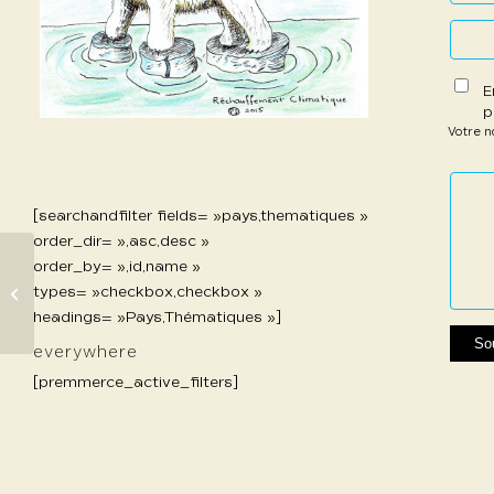
E
p
Votre 
1 étoil
2 étoi
3 étoi
4 étoi
5 étoi
sur
sur
sur 5
sur 5
sur 5
[searchandfilter fields= »pays,thematiques »
5
5
order_dir= »,asc,desc »
order_by= »,id,name »
types= »checkbox,checkbox »
408 Jordan Alex
headings= »Pays,Thématiques »]
everywhere
[premmerce_active_filters]