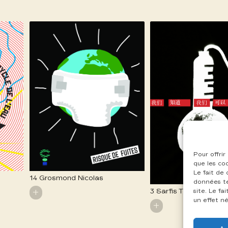
Pour offrir
que les co
Le fait de
14 Grosmond Nicolas
données te
+
3 Sarfis Thierry
site. Le f
un effet né
+