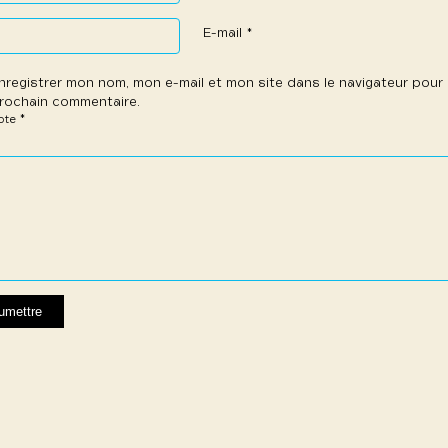
E-mail
*
nregistrer mon nom, mon e-mail et mon site dans le navigateur pou
rochain commentaire.
*
note
e
les
les
les
les