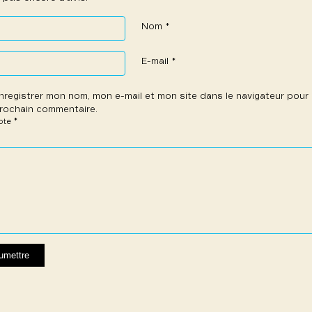
Nom
*
E-mail
*
nregistrer mon nom, mon e-mail et mon site dans le navigateur pou
rochain commentaire.
*
note
e
les
les
les
les