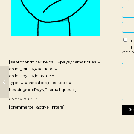
E
p
Votre 
[searchandfilter fields= »pays,thematiques »
1 étoil
2 étoi
3 étoi
4 étoi
5 étoi
order_dir= »,asc,desc »
sur
sur
sur 5
sur 5
sur 5
order_by= »,id,name »
5
5
996 Ottenin Yann
types= »checkbox,checkbox »
headings= »Pays,Thématiques »]
everywhere
[premmerce_active_filters]