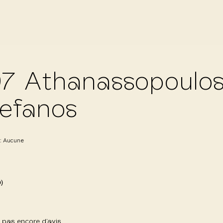
7 Athanassopoulo
efanos
 :
Aucune
0)
 a pas encore d’avis.