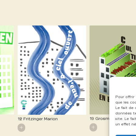
Pour offrir
que les co
Le fait de
données te
19 Grosmond Nicolas
12 Fritzinger Marion
site. Le f
un effet né
+
+