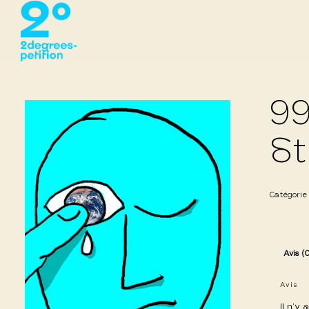
99
St
Catégorie
Avis (
Avis
Il n’y