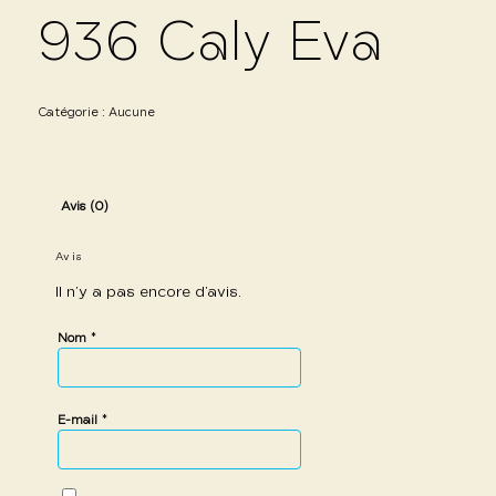
936 Caly Eva
Catégorie :
Aucune
Avis (0)
Avis
Il n’y a pas encore d’avis.
*
Nom
*
E-mail