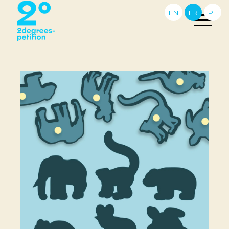
EN
FR
PT