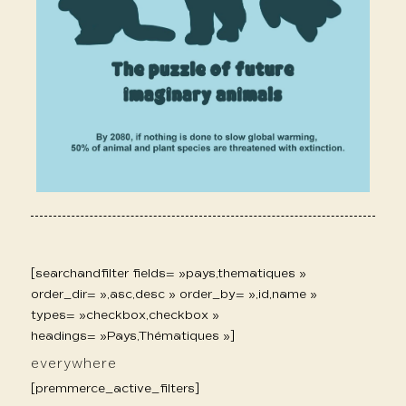
[searchandfilter fields= »pays,thematiques »
order_dir= »,asc,desc » order_by= »,id,name »
types= »checkbox,checkbox »
headings= »Pays,Thématiques »]
everywhere
[premmerce_active_filters]