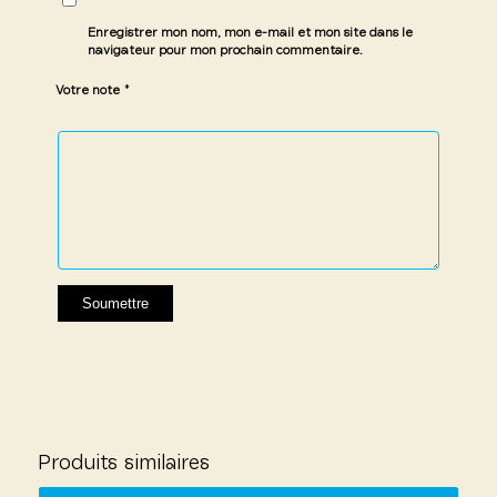
Enregistrer mon nom, mon e-mail et mon site dans le
navigateur pour mon prochain commentaire.
*
Votre note
1 étoile
2 étoiles
3 étoiles
4 étoiles
5 étoiles
sur
sur
sur 5
sur 5
sur 5
5
5
Produits similaires