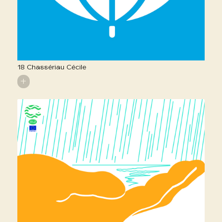
18 Chassériau Cécile
+