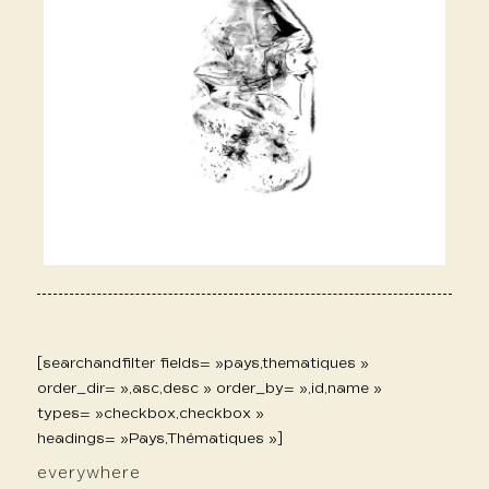
[searchandfilter fields= »pays,thematiques »
order_dir= »,asc,desc » order_by= »,id,name »
types= »checkbox,checkbox »
headings= »Pays,Thématiques »]
everywhere