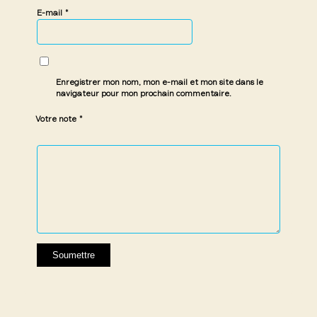
*
E-mail
Enregistrer mon nom, mon e-mail et mon site dans le
navigateur pour mon prochain commentaire.
*
Votre note
1 étoile
2 étoiles
3 étoiles
4 étoiles
5 étoiles
sur
sur
sur 5
sur 5
sur 5
5
5