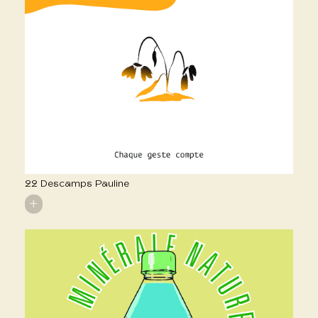
22 Descamps Pauline
+