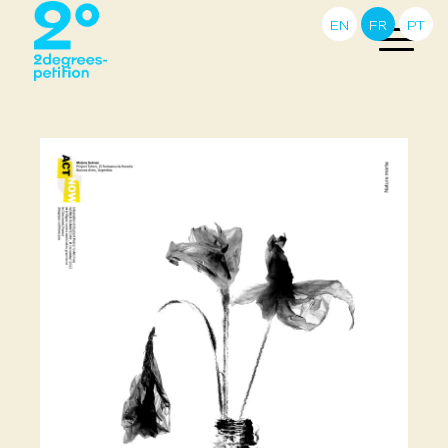
EN
FR
PT