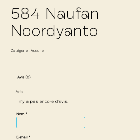
584 Naufan
Noordyanto
Catégorie :
Aucune
Avis (0)
Avis
Il n’y a pas encore d’avis.
*
Nom
*
E-mail