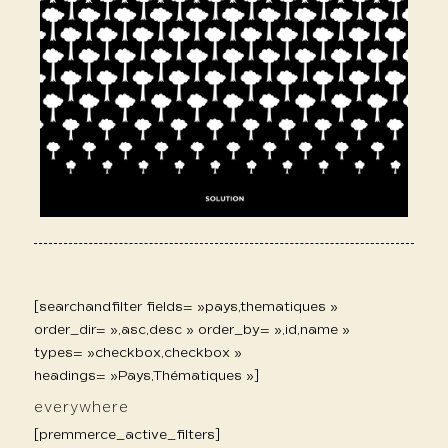
[searchandfilter fields= »pays,thematiques »
order_dir= »,asc,desc » order_by= »,id,name »
types= »checkbox,checkbox »
headings= »Pays,Thématiques »]
everywhere
[premmerce_active_filters]