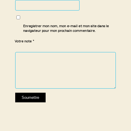
Enregistrer mon nom, mon e-mail et mon site dans le
navigateur pour mon prochain commentaire.
*
Votre note
1 étoile
2 étoiles
3 étoiles
4 étoiles
5 étoiles
sur
sur
sur 5
sur 5
sur 5
5
5