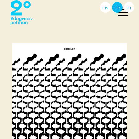
EN
FR
PT