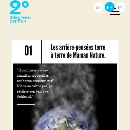
EN
FR
PT