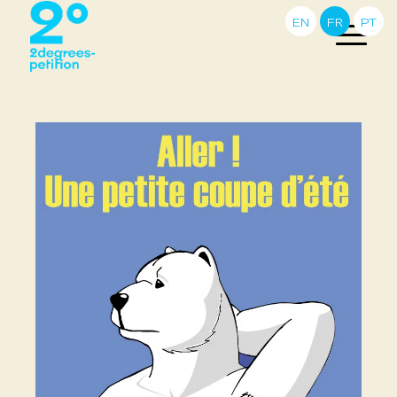
EN
FR
PT