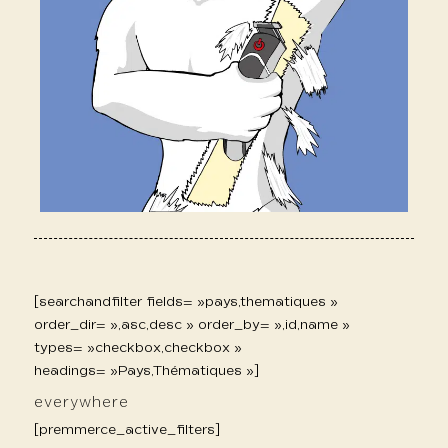
[searchandfilter fields= »pays,thematiques »
order_dir= »,asc,desc » order_by= »,id,name »
types= »checkbox,checkbox »
headings= »Pays,Thématiques »]
everywhere
[premmerce_active_filters]