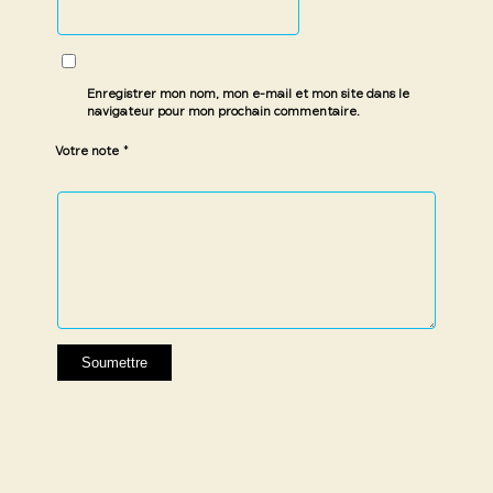
Enregistrer mon nom, mon e-mail et mon site dans le
navigateur pour mon prochain commentaire.
*
Votre note
1 étoile
2 étoiles
3 étoiles
4 étoiles
5 étoiles
sur
sur
sur 5
sur 5
sur 5
5
5