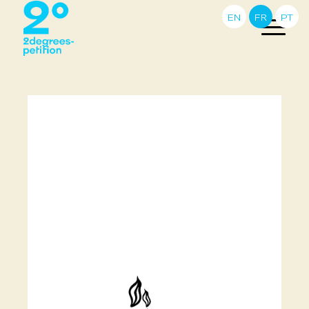
EN
FR
PT