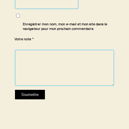
Enregistrer mon nom, mon e-mail et mon site dans le
navigateur pour mon prochain commentaire.
*
Votre note
1 étoile
2 étoiles
3 étoiles
4 étoiles
5 étoiles
sur
sur
sur 5
sur 5
sur 5
5
5