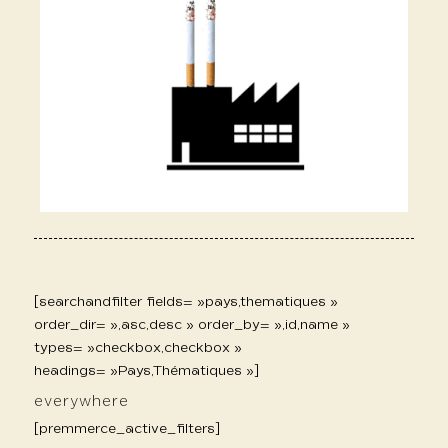
[searchandfilter fields= »pays,thematiques »
order_dir= »,asc,desc » order_by= »,id,name »
types= »checkbox,checkbox »
headings= »Pays,Thématiques »]
everywhere
[premmerce_active_filters]