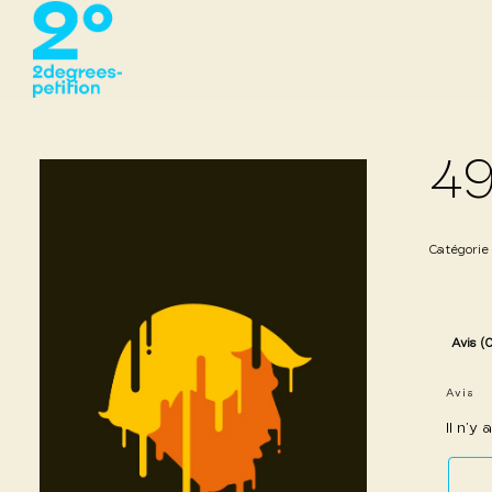
49
Catégorie
Avis (
Avis
Il n’y