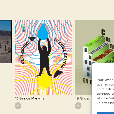
Pour offrir
que les co
Le fait de
données te
13 Bance Myriam
19 Grosmond Nicolas
site. Le f
un effet né
+
+