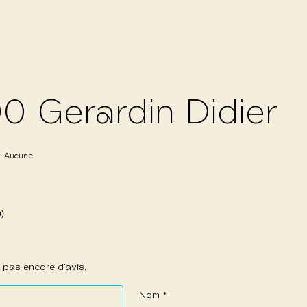
0 Gerardin Didier
 :
Aucune
0)
 a pas encore d’avis.
Nom
*