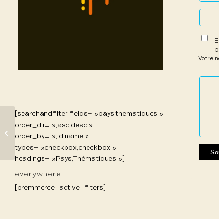
E
p
Votre 
1 étoil
2 étoi
3 étoi
4 étoi
5 étoi
sur
sur
sur 5
sur 5
sur 5
5
5
[searchandfilter fields= »pays,thematiques »
order_dir= »,asc,desc »
489 Pekka Loiri
order_by= »,id,name »
types= »checkbox,checkbox »
headings= »Pays,Thématiques »]
everywhere
[premmerce_active_filters]