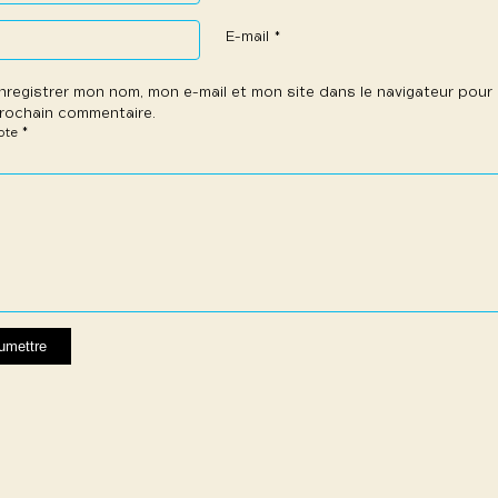
E-mail
*
nregistrer mon nom, mon e-mail et mon site dans le navigateur pou
rochain commentaire.
*
note
e
les
les
les
les