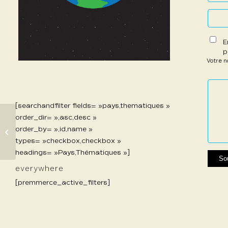
E
p
Votre 
1 étoil
2 étoi
3 étoi
4 étoi
5 étoi
sur
sur
sur 5
sur 5
sur 5
5
5
[searchandfilter fields= »pays,thematiques »
order_dir= »,asc,desc »
455 Humbot
order_by= »,id,name »
Matthias
types= »checkbox,checkbox »
headings= »Pays,Thématiques »]
everywhere
[premmerce_active_filters]