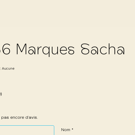
6 Marques Sacha
 :
Aucune
0)
 a pas encore d’avis.
Nom
*