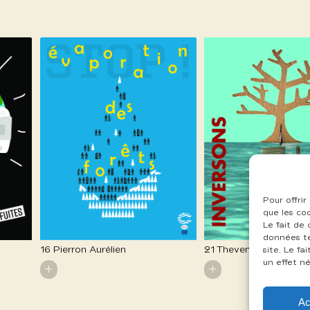
Pour offrir
que les co
Le fait de
données te
16 Pierron Aurélien
21 Thevenin Charles
site. Le f
un effet né
+
+
Ac