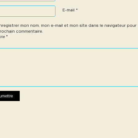
E-mail
*
nregistrer mon nom, mon e-mail et mon site dans le navigateur pou
rochain commentaire.
*
note
e
les
les
les
les