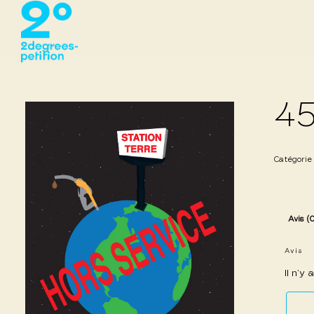
45
Catégorie
Avis (
Avis
Il n’y