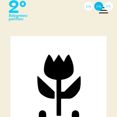
EN
FR
PT