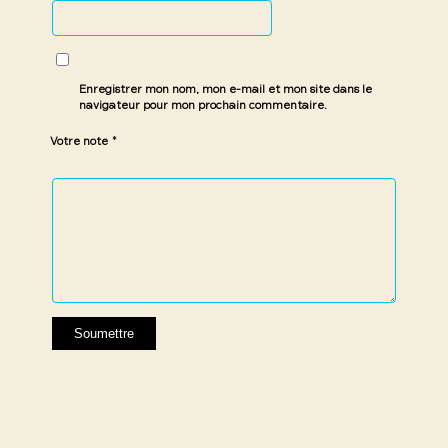
Enregistrer mon nom, mon e-mail et mon site dans le
navigateur pour mon prochain commentaire.
*
Votre note
1 étoile
2 étoiles
3 étoiles
4 étoiles
5 étoiles
sur
sur
sur 5
sur 5
sur 5
5
5