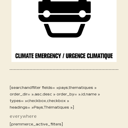
[searchandfilter fields= »pays,thematiques »
order_dir= »,asc,desc » order_by= »,id,name »
types= »checkbox,checkbox »
headings= »Pays,Thématiques »]
everywhere
[premmerce_active_filters]