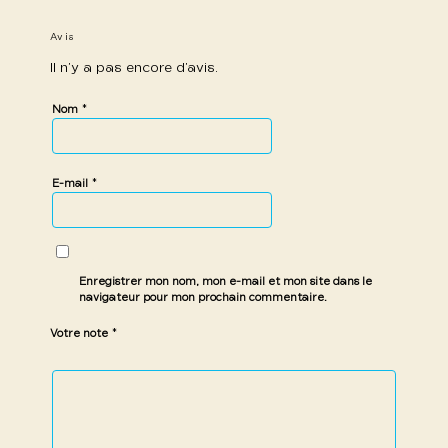
Avis
Il n’y a pas encore d’avis.
*
Nom
*
E-mail
Enregistrer mon nom, mon e-mail et mon site dans le
navigateur pour mon prochain commentaire.
*
Votre note
1 étoile
2 étoiles
3 étoiles
4 étoiles
5 étoiles
sur
sur
sur 5
sur 5
sur 5
5
5