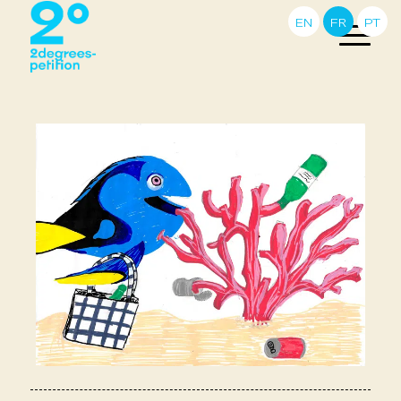
EN
FR
PT