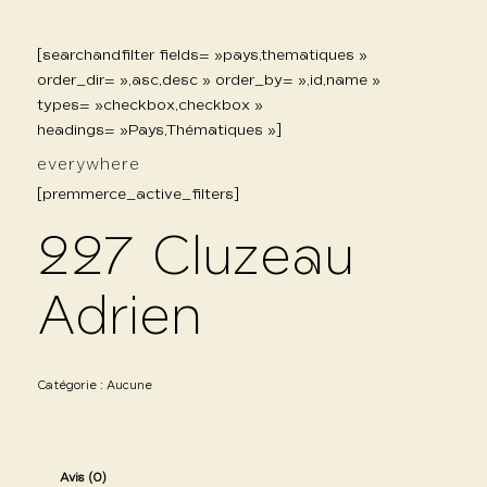
[searchandfilter fields= »pays,thematiques »
order_dir= »,asc,desc » order_by= »,id,name »
types= »checkbox,checkbox »
headings= »Pays,Thématiques »]
everywhere
[premmerce_active_filters]
227 Cluzeau
Adrien
Catégorie :
Aucune
Avis (0)