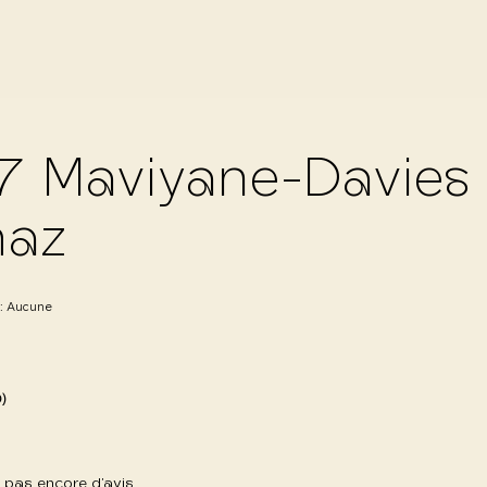
7 Maviyane-Davies
haz
 :
Aucune
0)
 a pas encore d’avis.