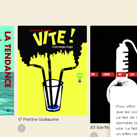
Pour offrir
que les co
Le fait de
17 Piettre Guillaume
données te
+
23 Sarfis Thierry
site. Le f
un effet né
+