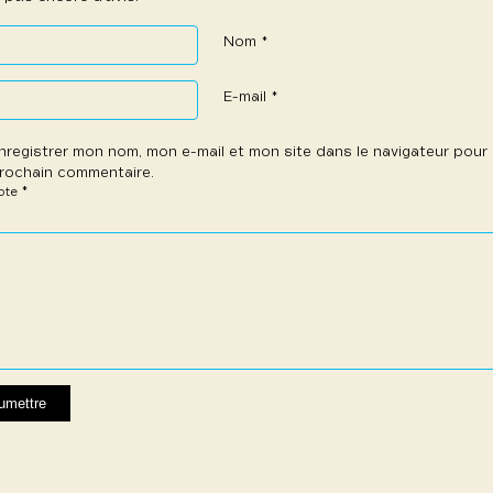
Nom
*
E-mail
*
nregistrer mon nom, mon e-mail et mon site dans le navigateur pou
rochain commentaire.
*
note
e
les
les
les
les