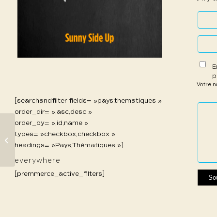
E
p
Votre 
[searchandfilter fields= »pays,thematiques »
1 étoil
2 étoi
3 étoi
4 étoi
5 étoi
order_dir= »,asc,desc »
sur
sur
sur 5
sur 5
sur 5
order_by= »,id,name »
5
5
types= »checkbox,checkbox »
185 Delgado Ayrton
headings= »Pays,Thématiques »]
everywhere
[premmerce_active_filters]