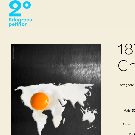
18
C
Catégorie
Avis (
Avis
Il n’y