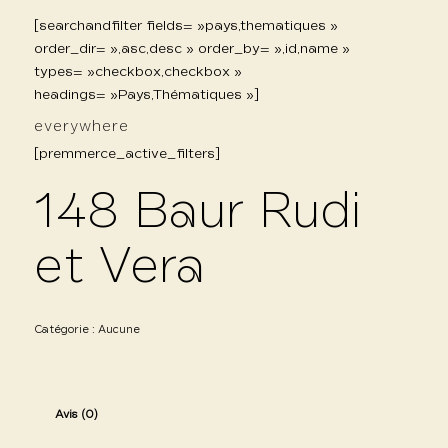
[searchandfilter fields= »pays,thematiques »
order_dir= »,asc,desc » order_by= »,id,name »
types= »checkbox,checkbox »
headings= »Pays,Thématiques »]
everywhere
[premmerce_active_filters]
148 Baur Rudi
et Vera
Catégorie :
Aucune
Avis (0)