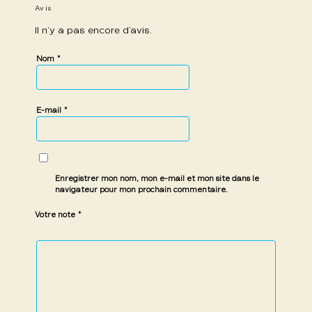
Avis
Il n’y a pas encore d’avis.
*
Nom
*
E-mail
Enregistrer mon nom, mon e-mail et mon site dans le
navigateur pour mon prochain commentaire.
*
Votre note
1 étoile
2 étoiles
3 étoiles
4 étoiles
5 étoiles
sur
sur
sur 5
sur 5
sur 5
5
5