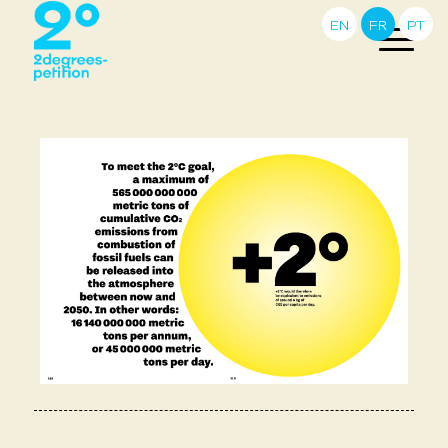
EN
FR
PT