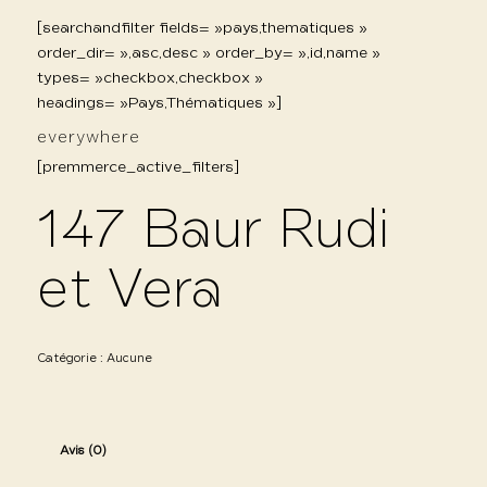
[searchandfilter fields= »pays,thematiques »
order_dir= »,asc,desc » order_by= »,id,name »
types= »checkbox,checkbox »
headings= »Pays,Thématiques »]
everywhere
[premmerce_active_filters]
147 Baur Rudi
et Vera
Catégorie :
Aucune
Avis (0)