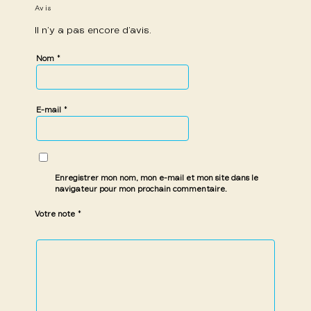
Avis
Il n’y a pas encore d’avis.
*
Nom
*
E-mail
Enregistrer mon nom, mon e-mail et mon site dans le
navigateur pour mon prochain commentaire.
*
Votre note
1 étoile
2 étoiles
3 étoiles
4 étoiles
5 étoiles
sur
sur
sur 5
sur 5
sur 5
5
5