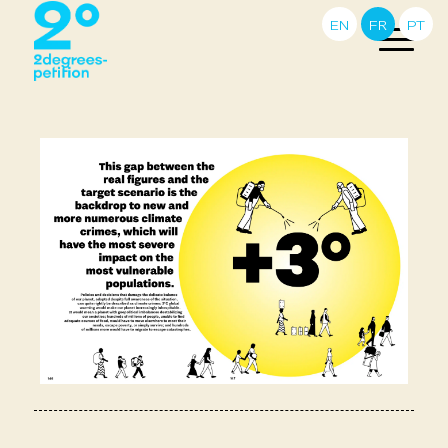
EN
FR
PT