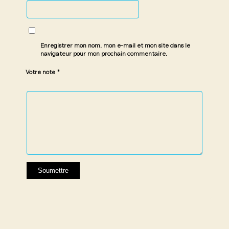
Enregistrer mon nom, mon e-mail et mon site dans le
navigateur pour mon prochain commentaire.
*
Votre note
1 étoile
2 étoiles
3 étoiles
4 étoiles
5 étoiles
sur
sur
sur 5
sur 5
sur 5
5
5