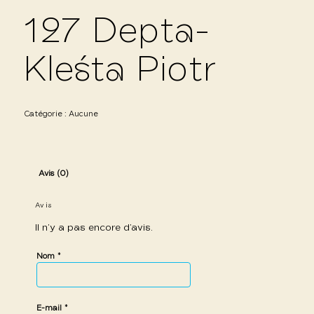
127 Depta-
Kleśta Piotr
Catégorie :
Aucune
Avis (0)
Avis
Il n’y a pas encore d’avis.
*
Nom
*
E-mail