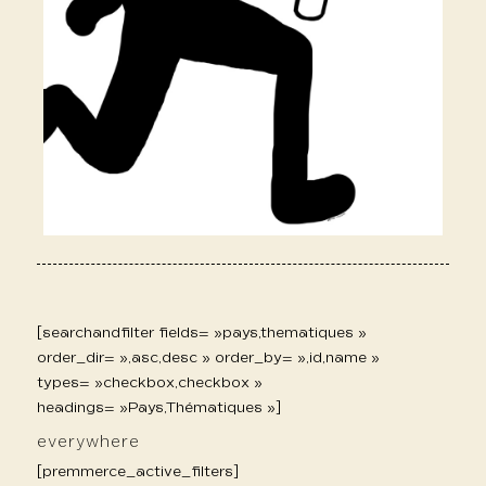
[searchandfilter fields= »pays,thematiques »
order_dir= »,asc,desc » order_by= »,id,name »
types= »checkbox,checkbox »
headings= »Pays,Thématiques »]
everywhere
[premmerce_active_filters]