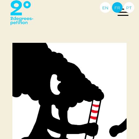
EN
FR
PT