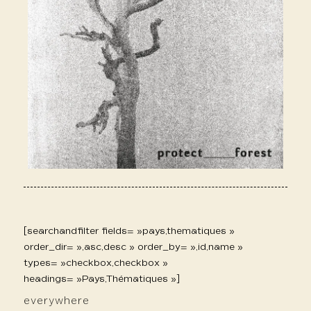
[searchandfilter fields= »pays,thematiques »
order_dir= »,asc,desc » order_by= »,id,name »
types= »checkbox,checkbox »
headings= »Pays,Thématiques »]
everywhere