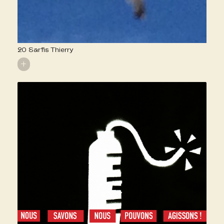
20 Sarfis Thierry
+