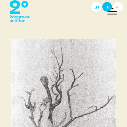
EN
FR
PT