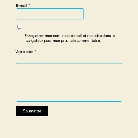
*
E-mail
Enregistrer mon nom, mon e-mail et mon site dans le
navigateur pour mon prochain commentaire.
*
Votre note
1 étoile
2 étoiles
3 étoiles
4 étoiles
5 étoiles
sur
sur
sur 5
sur 5
sur 5
5
5