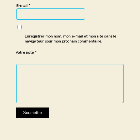
*
E-mail
Enregistrer mon nom, mon e-mail et mon site dans le
navigateur pour mon prochain commentaire.
*
Votre note
1 étoile
2 étoiles
3 étoiles
4 étoiles
5 étoiles
sur
sur
sur 5
sur 5
sur 5
5
5