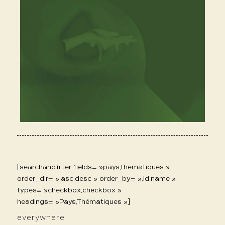
[searchandfilter fields= »pays,thematiques »
order_dir= »,asc,desc » order_by= »,id,name »
types= »checkbox,checkbox »
headings= »Pays,Thématiques »]
everywhere