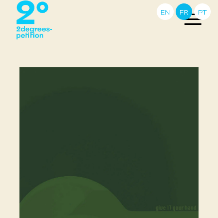
EN
FR
PT