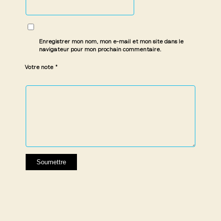
Enregistrer mon nom, mon e-mail et mon site dans le
navigateur pour mon prochain commentaire.
*
Votre note
1 étoile
2 étoiles
3 étoiles
4 étoiles
5 étoiles
sur
sur
sur 5
sur 5
sur 5
5
5