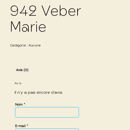
942 Veber
Marie
Catégorie :
Aucune
Avis (0)
Avis
Il n’y a pas encore d’avis.
*
Nom
*
E-mail