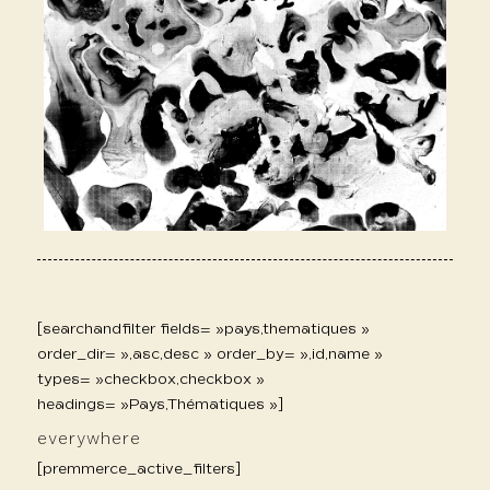
[searchandfilter fields= »pays,thematiques »
order_dir= »,asc,desc » order_by= »,id,name »
types= »checkbox,checkbox »
headings= »Pays,Thématiques »]
everywhere
[premmerce_active_filters]