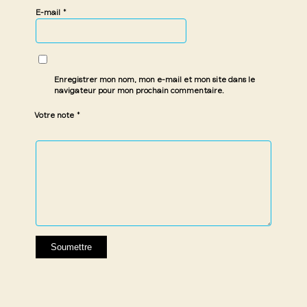
*
E-mail
Enregistrer mon nom, mon e-mail et mon site dans le
navigateur pour mon prochain commentaire.
*
Votre note
1 étoile
2 étoiles
3 étoiles
4 étoiles
5 étoiles
sur
sur
sur 5
sur 5
sur 5
5
5