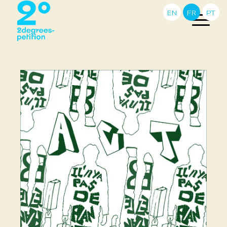
EN
FR
PT