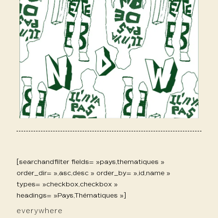
[searchandfilter fields= »pays,thematiques »
order_dir= »,asc,desc » order_by= »,id,name »
types= »checkbox,checkbox »
headings= »Pays,Thématiques »]
everywhere