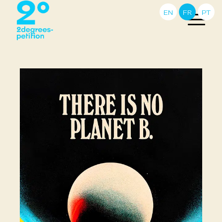
EN
FR
PT