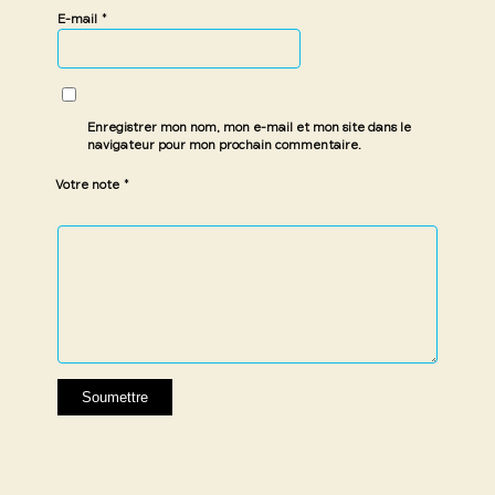
*
E-mail
Enregistrer mon nom, mon e-mail et mon site dans le
navigateur pour mon prochain commentaire.
*
Votre note
1 étoile
2 étoiles
3 étoiles
4 étoiles
5 étoiles
sur
sur
sur 5
sur 5
sur 5
5
5