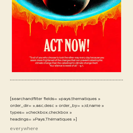
[searchandfilter fields= »pays,thematiques »
order_dir= »,asc,desc » order_by= »,id,name »
types= »checkbox,checkbox »
headings= »Pays,Thématiques »]
everywhere