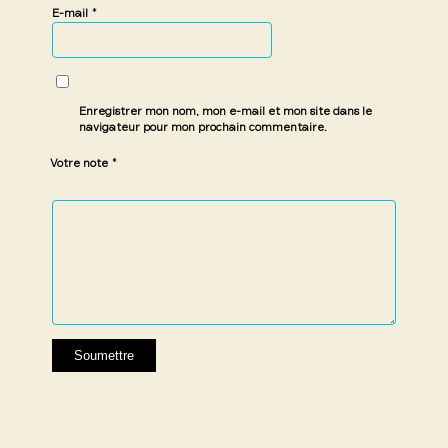
*
E-mail
Enregistrer mon nom, mon e-mail et mon site dans le
navigateur pour mon prochain commentaire.
*
Votre note
1 étoile
2 étoiles
3 étoiles
4 étoiles
5 étoiles
sur
sur
sur 5
sur 5
sur 5
5
5