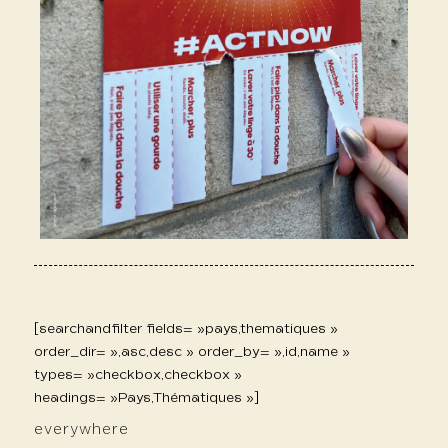
[searchandfilter fields= »pays,thematiques »
order_dir= »,asc,desc » order_by= »,id,name »
types= »checkbox,checkbox »
headings= »Pays,Thématiques »]
everywhere