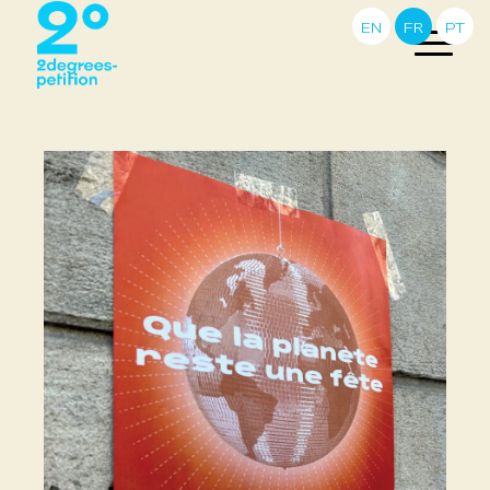
EN
FR
PT