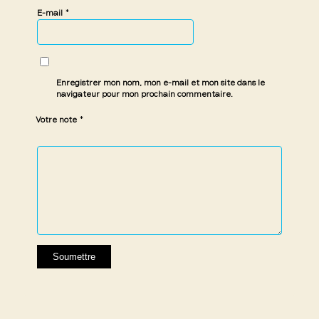
*
E-mail
Enregistrer mon nom, mon e-mail et mon site dans le
navigateur pour mon prochain commentaire.
*
Votre note
1 étoile
2 étoiles
3 étoiles
4 étoiles
5 étoiles
sur
sur
sur 5
sur 5
sur 5
5
5