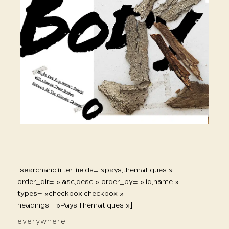
[searchandfilter fields= »pays,thematiques »
order_dir= »,asc,desc » order_by= »,id,name »
types= »checkbox,checkbox »
headings= »Pays,Thématiques »]
everywhere