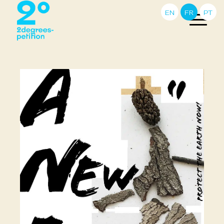
EN
FR
PT