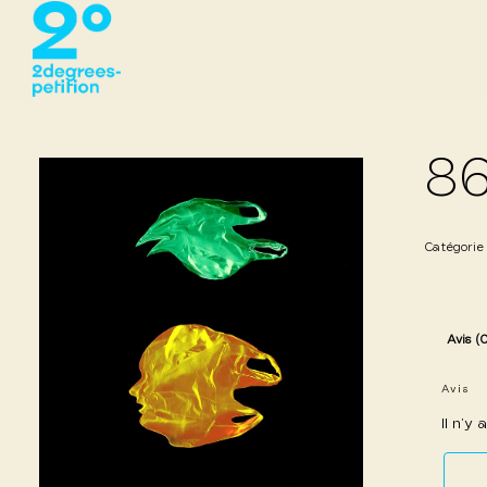
86
Catégorie
Avis (
Avis
Il n’y