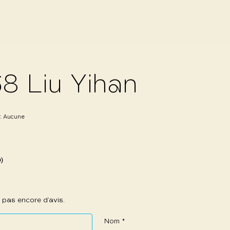
8 Liu Yihan
 :
Aucune
0)
 a pas encore d’avis.
Nom
*