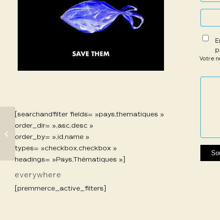
E
p
Votre 
1 étoil
2 étoi
3 étoi
4 étoi
5 étoi
sur
sur
sur 5
sur 5
sur 5
5
5
[searchandfilter fields= »pays,thematiques »
order_dir= »,asc,desc »
867 Zhu Jia
order_by= »,id,name »
types= »checkbox,checkbox »
headings= »Pays,Thématiques »]
everywhere
[premmerce_active_filters]