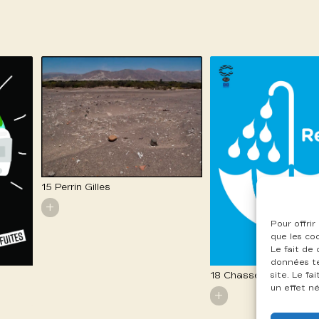
15 Perrin Gilles
+
Pour offrir
que les co
Le fait de
données te
18 Chassériau Cécile
site. Le f
un effet né
+