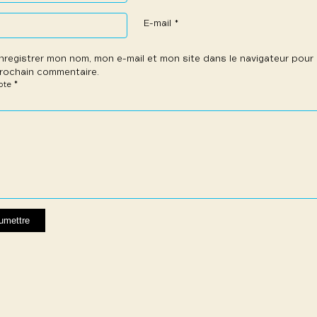
E-mail
*
nregistrer mon nom, mon e-mail et mon site dans le navigateur pou
rochain commentaire.
*
note
e
les
les
les
les