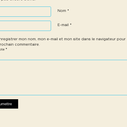
Nom
*
E-mail
*
nregistrer mon nom, mon e-mail et mon site dans le navigateur pou
rochain commentaire.
*
note
e
les
les
les
les