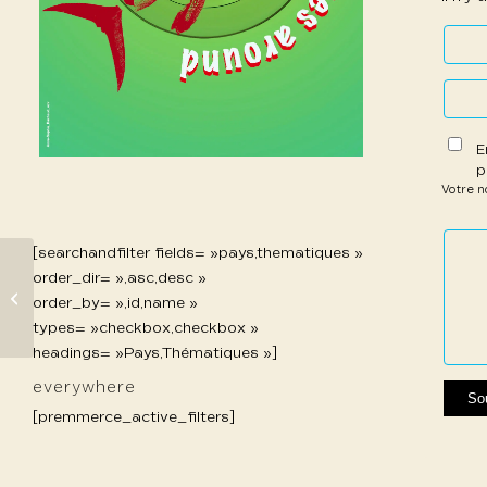
E
p
Votre 
1 étoil
2 étoi
3 étoi
4 étoi
5 étoi
sur
sur
sur 5
sur 5
sur 5
[searchandfilter fields= »pays,thematiques »
5
5
order_dir= »,asc,desc »
858 Rosset Marie
order_by= »,id,name »
types= »checkbox,checkbox »
headings= »Pays,Thématiques »]
everywhere
[premmerce_active_filters]