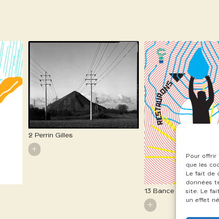
2 Perrin Gilles
+
Pour offrir
que les co
Le fait de
données te
13 Bance Myriam
site. Le f
un effet né
+