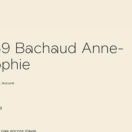
9 Bachaud Anne-
phie
 :
Aucune
0)
 a pas encore d’avis.