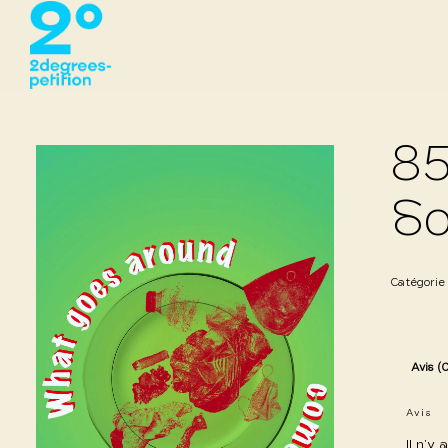
85
So
Catégorie
Avis (
Avis
Il n’y