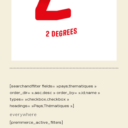
[searchandfilter fields= »pays,thematiques »
order_dir= »,asc,desc » order_by= »,id,name »
types= »checkbox,checkbox »
headings= »Pays,Thématiques »]
everywhere
[premmerce_active_filters]