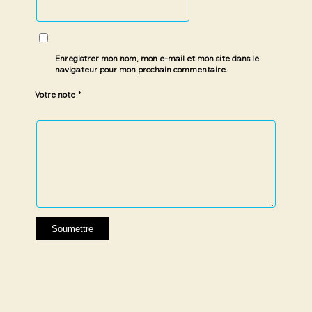
Enregistrer mon nom, mon e-mail et mon site dans le
navigateur pour mon prochain commentaire.
*
Votre note
1 étoile
2 étoiles
3 étoiles
4 étoiles
5 étoiles
sur
sur
sur 5
sur 5
sur 5
5
5