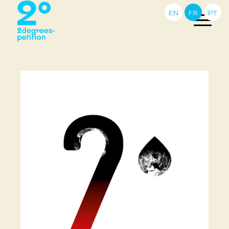
EN
FR
PT