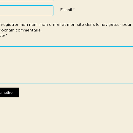
E-mail
*
nregistrer mon nom, mon e-mail et mon site dans le navigateur pou
rochain commentaire.
*
note
e
les
les
les
les