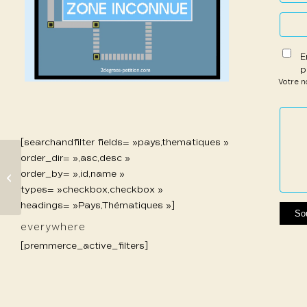
E
p
Votre 
1 étoil
2 étoi
3 étoi
4 étoi
5 étoi
sur
sur
sur 5
sur 5
sur 5
5
5
[searchandfilter fields= »pays,thematiques »
order_dir= »,asc,desc »
order_by= »,id,name »
817 Taheri Mostafa
types= »checkbox,checkbox »
headings= »Pays,Thématiques »]
everywhere
[premmerce_active_filters]