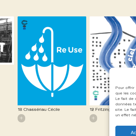
Pour offrir
que les co
Le fait de
données te
18 Chassériau Cécile
12 Fritzinger Marion
site. Le f
un effet né
+
+
Ac