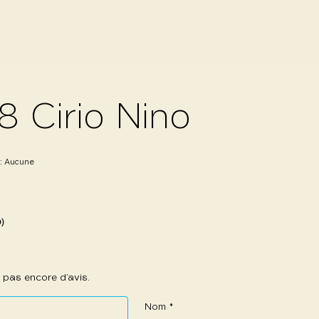
8 Cirio Nino
 :
Aucune
0)
 a pas encore d’avis.
Nom
*