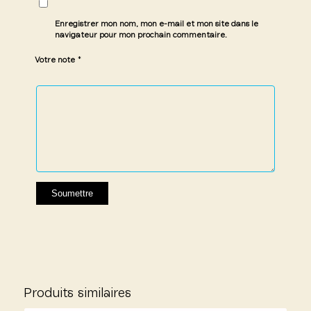
Enregistrer mon nom, mon e-mail et mon site dans le
navigateur pour mon prochain commentaire.
*
Votre note
1 étoile
2 étoiles
3 étoiles
4 étoiles
5 étoiles
sur
sur
sur 5
sur 5
sur 5
5
5
Produits similaires