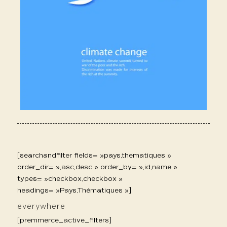
[searchandfilter fields= »pays,thematiques »
order_dir= »,asc,desc » order_by= »,id,name »
types= »checkbox,checkbox »
headings= »Pays,Thématiques »]
everywhere
[premmerce_active_filters]