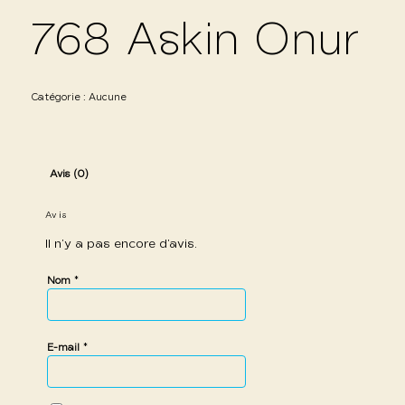
768 Askin Onur
Catégorie :
Aucune
Avis (0)
Avis
Il n’y a pas encore d’avis.
*
Nom
*
E-mail