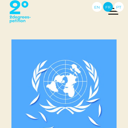
EN
FR
PT