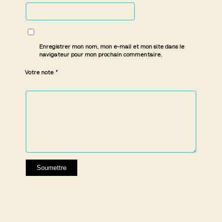
Enregistrer mon nom, mon e-mail et mon site dans le
navigateur pour mon prochain commentaire.
*
Votre note
1 étoile
2 étoiles
3 étoiles
4 étoiles
5 étoiles
sur
sur
sur 5
sur 5
sur 5
5
5