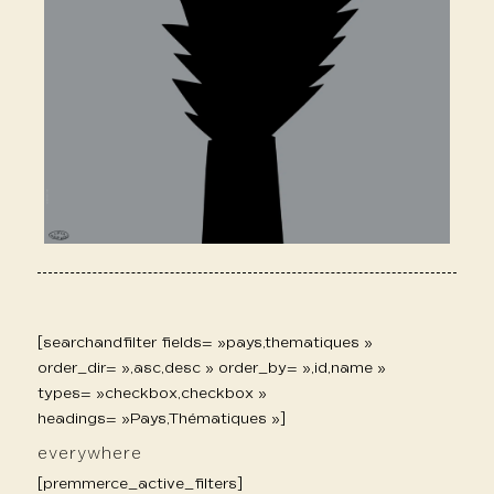
[searchandfilter fields= »pays,thematiques »
order_dir= »,asc,desc » order_by= »,id,name »
types= »checkbox,checkbox »
headings= »Pays,Thématiques »]
everywhere
[premmerce_active_filters]