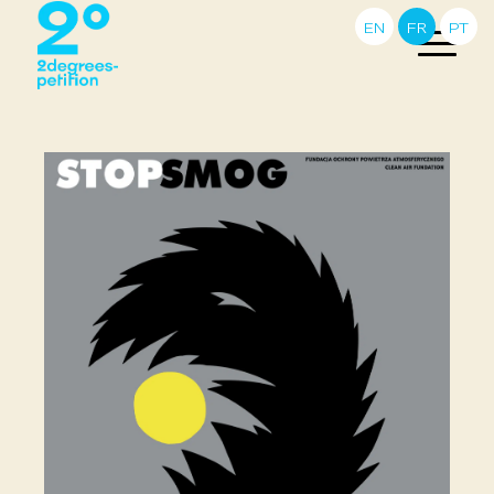
EN
FR
PT