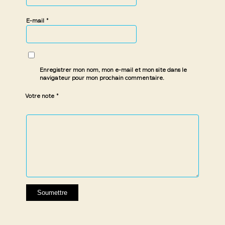
*
E-mail
Enregistrer mon nom, mon e-mail et mon site dans le
navigateur pour mon prochain commentaire.
*
Votre note
1 étoile
2 étoiles
3 étoiles
4 étoiles
5 étoiles
sur
sur
sur 5
sur 5
sur 5
5
5