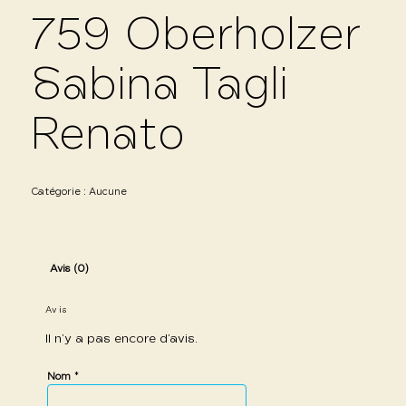
759 Oberholzer
Sabina Tagli
Renato
Catégorie :
Aucune
Avis (0)
Avis
Il n’y a pas encore d’avis.
*
Nom