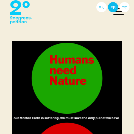
EN
FR
PT