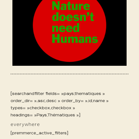
[searchandfilter fields= »pays,thematiques »
order_dir= »,asc,desc » order_by= »,id,name »
types= »checkbox,checkbox »
headings= »Pays,Thématiques »]
everywhere
[premmerce_active_filters]