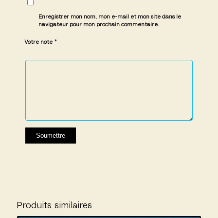
Enregistrer mon nom, mon e-mail et mon site dans le
navigateur pour mon prochain commentaire.
*
Votre note
1 étoile
2 étoiles
3 étoiles
4 étoiles
5 étoiles
sur
sur
sur 5
sur 5
sur 5
5
5
Produits similaires