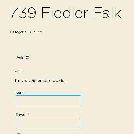
739 Fiedler Falk
Catégorie :
Aucune
Avis (0)
Avis
Il n’y a pas encore d’avis.
*
Nom
*
E-mail