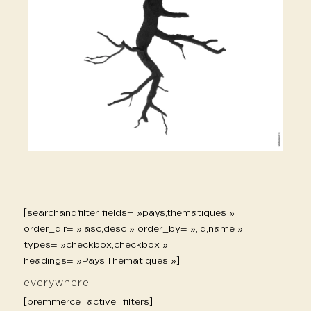
[searchandfilter fields= »pays,thematiques »
order_dir= »,asc,desc » order_by= »,id,name »
types= »checkbox,checkbox »
headings= »Pays,Thématiques »]
everywhere
[premmerce_active_filters]