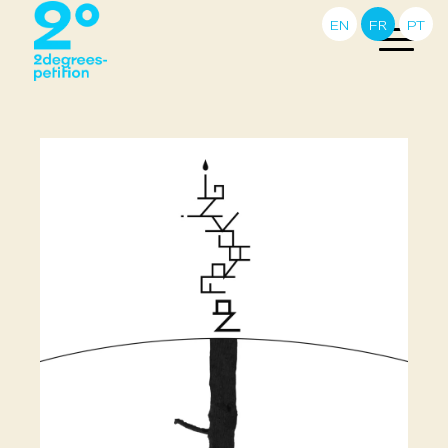
EN
FR
PT