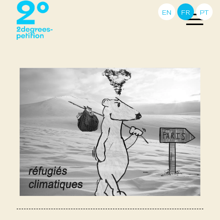
EN
FR
PT