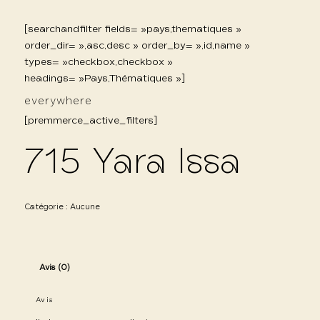
[searchandfilter fields= »pays,thematiques »
order_dir= »,asc,desc » order_by= »,id,name »
types= »checkbox,checkbox »
headings= »Pays,Thématiques »]
everywhere
[premmerce_active_filters]
715 Yara Issa
Catégorie :
Aucune
Avis (0)
Avis