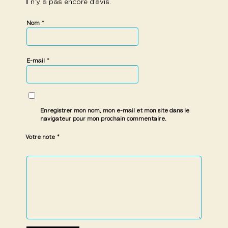
Il n’y a pas encore d’avis.
*
Nom
*
E-mail
Enregistrer mon nom, mon e-mail et mon site dans le
navigateur pour mon prochain commentaire.
*
Votre note
1 étoile
2 étoiles
3 étoiles
4 étoiles
5 étoiles
sur
sur
sur 5
sur 5
sur 5
5
5