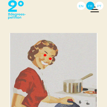
EN
FR
PT