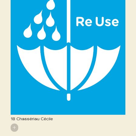
18 Chassériau Cécile
+