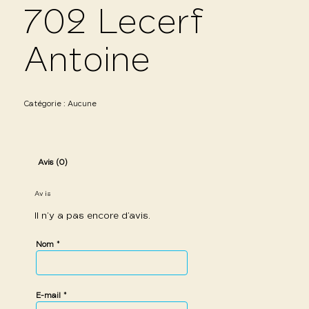
702 Lecerf
Antoine
Catégorie :
Aucune
Avis (0)
Avis
Il n’y a pas encore d’avis.
*
Nom
*
E-mail