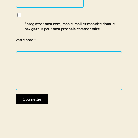
Enregistrer mon nom, mon e-mail et mon site dans le
navigateur pour mon prochain commentaire.
*
Votre note
1 étoile
2 étoiles
3 étoiles
4 étoiles
5 étoiles
sur
sur
sur 5
sur 5
sur 5
5
5