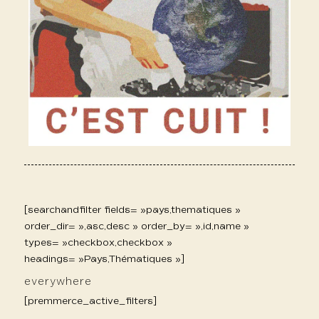
[searchandfilter fields= »pays,thematiques »
order_dir= »,asc,desc » order_by= »,id,name »
types= »checkbox,checkbox »
headings= »Pays,Thématiques »]
everywhere
[premmerce_active_filters]