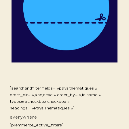
[searchandfilter fields= »pays,thematiques »
order_dir= »,asc,desc » order_by= »,id,name »
types= »checkbox,checkbox »
headings= »Pays,Thématiques »]
everywhere
[premmerce_active_filters]