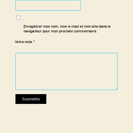
Enregistrer mon nom, mon e-mail et mon site dans le
navigateur pour mon prochain commentaire.
*
Votre note
1 étoile
2 étoiles
3 étoiles
4 étoiles
5 étoiles
sur
sur
sur 5
sur 5
sur 5
5
5