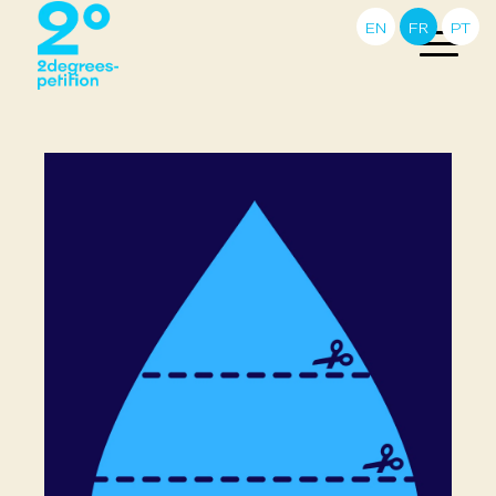
EN
FR
PT