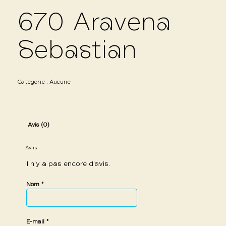
670 Aravena
Sebastian
Catégorie :
Aucune
Avis (0)
Avis
Il n’y a pas encore d’avis.
*
Nom
*
E-mail