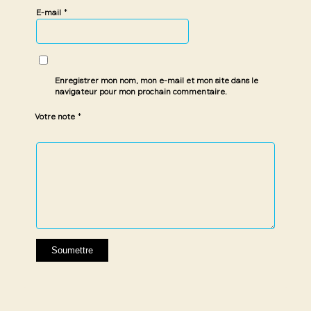
*
E-mail
Enregistrer mon nom, mon e-mail et mon site dans le
navigateur pour mon prochain commentaire.
*
Votre note
1 étoile
2 étoiles
3 étoiles
4 étoiles
5 étoiles
sur
sur
sur 5
sur 5
sur 5
5
5