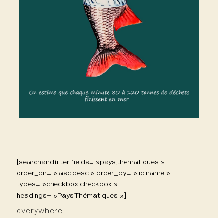
[searchandfilter fields= »pays,thematiques »
order_dir= »,asc,desc » order_by= »,id,name »
types= »checkbox,checkbox »
headings= »Pays,Thématiques »]
everywhere