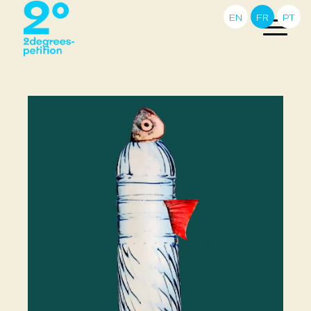
EN
FR
PT