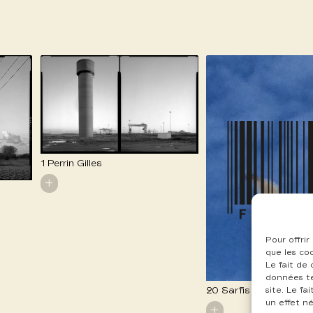
1 Perrin Gilles
+
Pour offrir
que les co
Le fait de
données te
20 Sarfis Thierry
site. Le f
un effet né
+