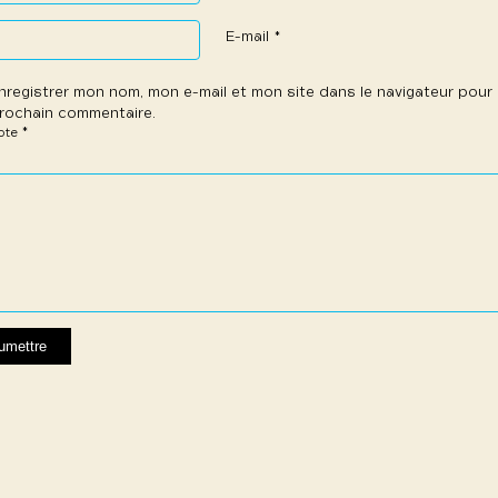
E-mail
*
nregistrer mon nom, mon e-mail et mon site dans le navigateur pou
rochain commentaire.
*
note
e
les
les
les
les