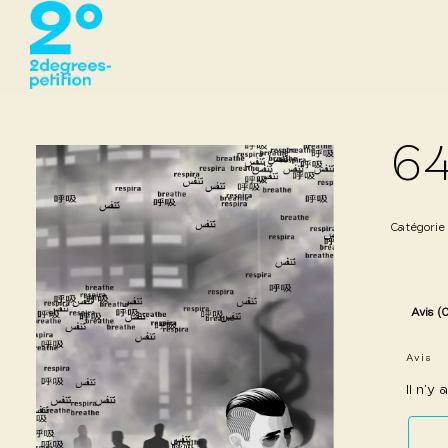
64
Catégorie
Avis (
Avis
Il n’y