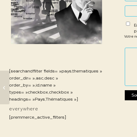
E
p
Votre 
1 étoil
2 étoi
3 étoi
4 étoi
5 étoi
sur
sur
sur 5
sur 5
sur 5
5
5
[searchandfilter fields= »pays,thematiques »
order_dir= »,asc,desc »
order_by= »,id,name »
648 Hutelle Valerian
types= »checkbox,checkbox »
headings= »Pays,Thématiques »]
everywhere
[premmerce_active_filters]