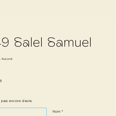
9 Salel Samuel
 :
Aucune
0)
 a pas encore d’avis.
Nom
*