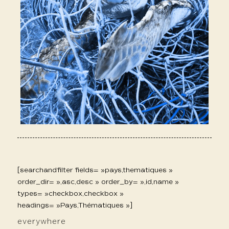
[searchandfilter fields= »pays,thematiques »
order_dir= »,asc,desc » order_by= »,id,name »
types= »checkbox,checkbox »
headings= »Pays,Thématiques »]
everywhere