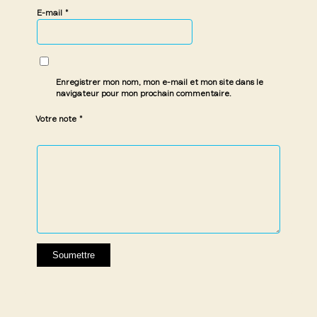
*
E-mail
Enregistrer mon nom, mon e-mail et mon site dans le
navigateur pour mon prochain commentaire.
*
Votre note
1 étoile
2 étoiles
3 étoiles
4 étoiles
5 étoiles
sur
sur
sur 5
sur 5
sur 5
5
5