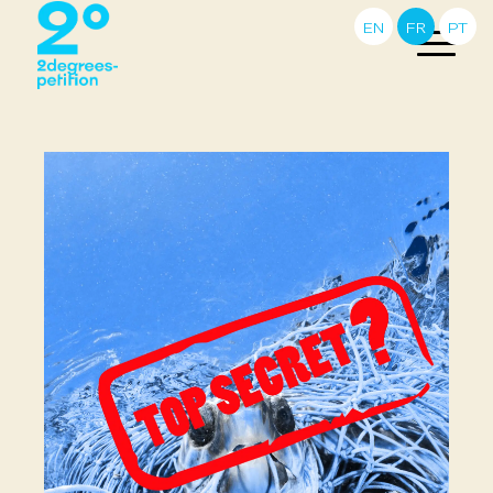
EN
FR
PT