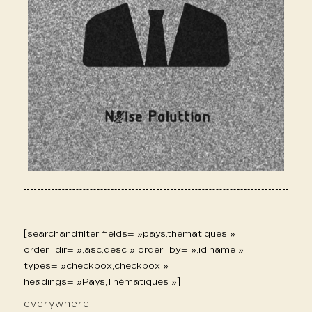
[searchandfilter fields= »pays,thematiques »
order_dir= »,asc,desc » order_by= »,id,name »
types= »checkbox,checkbox »
headings= »Pays,Thématiques »]
everywhere