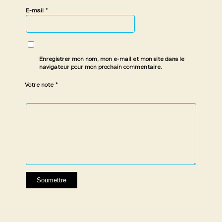
*
E-mail
Enregistrer mon nom, mon e-mail et mon site dans le
navigateur pour mon prochain commentaire.
*
Votre note
1 étoile
2 étoiles
3 étoiles
4 étoiles
5 étoiles
sur
sur
sur 5
sur 5
sur 5
5
5