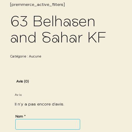
[premmerce_active_filters]
63 Belhasen
and Sahar KF
Catégorie :
Aucune
Avis (0)
Avis
Il n’y a pas encore d’avis.
*
Nom