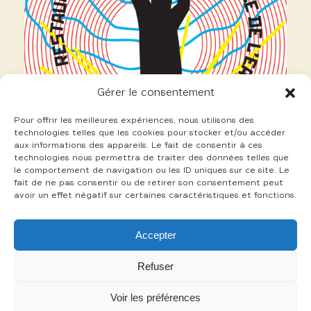
Gérer le consentement
Pour offrir les meilleures expériences, nous utilisons des
technologies telles que les cookies pour stocker et/ou accéder
aux informations des appareils. Le fait de consentir à ces
technologies nous permettra de traiter des données telles que
le comportement de navigation ou les ID uniques sur ce site. Le
fait de ne pas consentir ou de retirer son consentement peut
avoir un effet négatif sur certaines caractéristiques et fonctions.
13 Bance Myriam
Accepter
+
Refuser
Voir les préférences