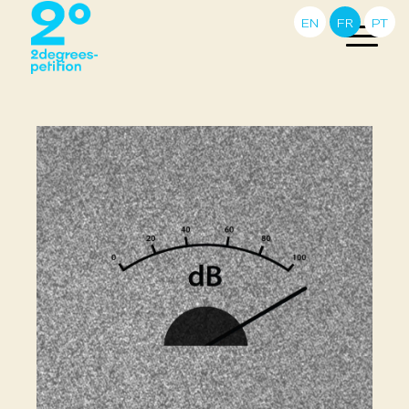
EN
FR
PT