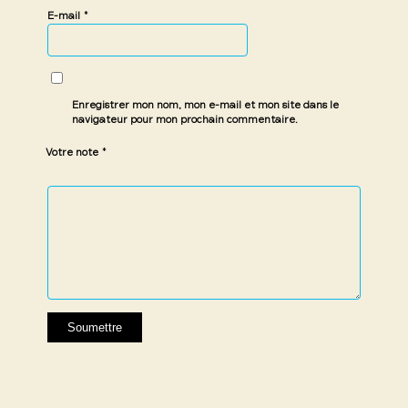
*
E-mail
Enregistrer mon nom, mon e-mail et mon site dans le
navigateur pour mon prochain commentaire.
*
Votre note
1 étoile
2 étoiles
3 étoiles
4 étoiles
5 étoiles
sur
sur
sur 5
sur 5
sur 5
5
5