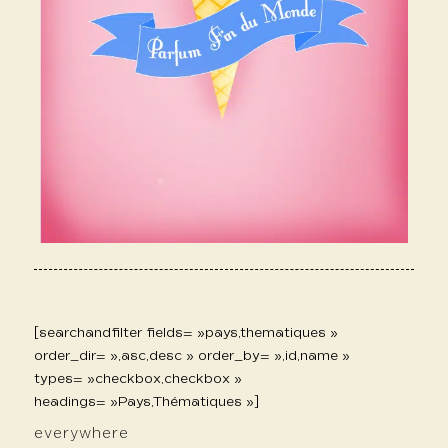
[searchandfilter fields= »pays,thematiques »
order_dir= »,asc,desc » order_by= »,id,name »
types= »checkbox,checkbox »
headings= »Pays,Thématiques »]
everywhere