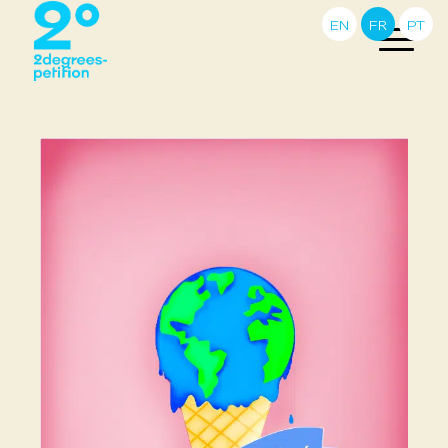
EN
FR
PT