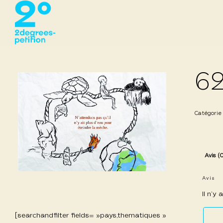
62
Catégorie
Avis (
Avis
Il n’y
[searchandfilter fields= »pays,thematiques »