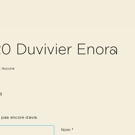
0 Duvivier Enora
 :
Aucune
0)
 a pas encore d’avis.
Nom
*