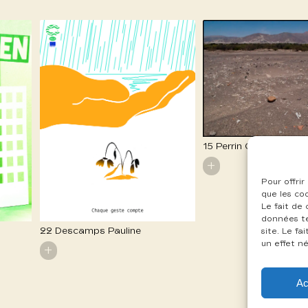
15 Perrin Gilles
+
Pour offrir
que les co
Le fait de
données te
22 Descamps Pauline
site. Le f
un effet né
+
Ac