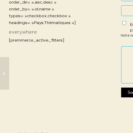
order_dir= »,asc,desc »
order_by= »,id,name »
types= »checkbox,checkbox »
headings= »Pays,Thématiques »]
E
p
everywhere
Votre 
[premmerce_active_filters]
1 étoil
2 étoi
3 étoi
4 étoi
5 étoi
sur
sur
sur 5
sur 5
sur 5
5
5
619 Duvovier Enora